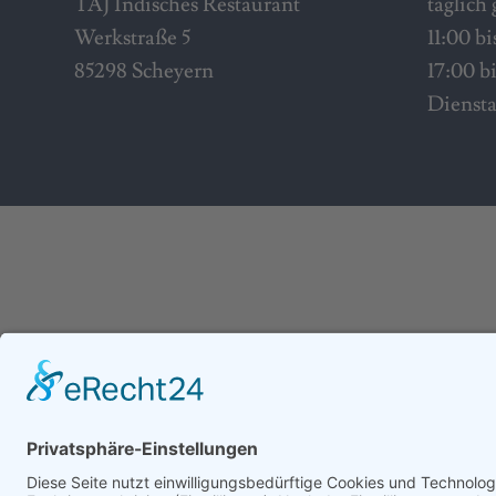
TAJ Indisches Restaurant
täglich
Werkstraße 5
11:00 b
85298 Scheyern
17:00 b
Diensta