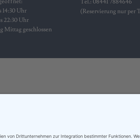
 geöffnet:
Tel.: 08441 7884646
is 14:30 Uhr
(Reservierung nur per 
is 22:30 Uhr
g Mittag geschlossen