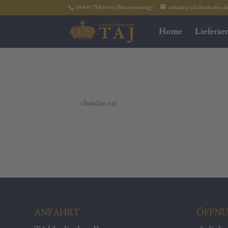
08441 7884646 (Reservierung)
info@taj-pfaffenhofen.d
Home
Lieferse
68. Lamb Korma
von
chandan-taj
|
März 24, 2021
ANFAHRT
ÖFFNU